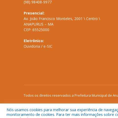
(98) 98408-9977
Presencial:
Av. João Francisco Monteles, 2001 \ Centro \
ANAPURUS – MA
CEP: 65525000
Eletrônico:
Ouvidoria
/
e-SIC
Todos os direitos reservados a Prefeitura Municipal de An
Nós usamos cookies para melhorar sua experiência de navegação
monitoramento de cookies. Para ter mais informações sobre como