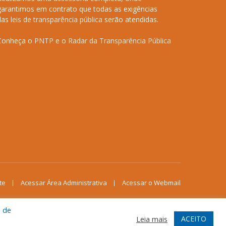
garantimos em contrato que todas as exigências
das
leis de transparência pública
serão atendidas.
Conheça o
PNTP
e o
Radar da Transparência Pública
te
Acessar Área Administrativa
Acessar o Webmail
a de
ACEITO
Leia mais