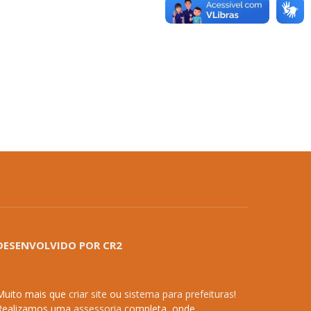
DESENVOLVIDO POR CR2
Muito mais que
criar site
ou
sistema para prefeituras
!
Realizamos uma
assessoria
completa, onde