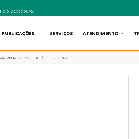
Escola Municipal Vicentina Vieira dos Santos, no Polo Bebedouro, recebeu materiais para a implantação do Cantinho da Leitura e da Sala Multidisciplinar.
PUBLICAÇÕES
SERVIÇOS
ATENDIMENTO
T
sparência
Estrutura Organizacional
»