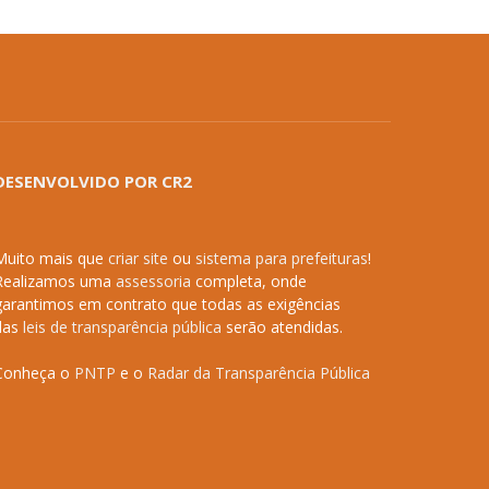
DESENVOLVIDO POR CR2
Muito mais que
criar site
ou
sistema para prefeituras
!
Realizamos uma
assessoria
completa, onde
garantimos em contrato que todas as exigências
das
leis de transparência pública
serão atendidas.
Conheça o
PNTP
e o
Radar da Transparência Pública