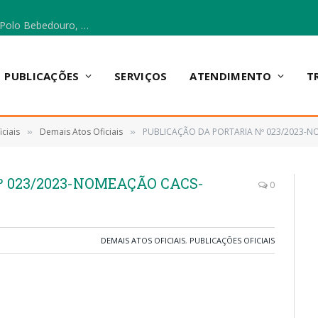
Escola Municipal Vicentina Vieira dos Santos, no Polo Bebedouro, recebeu materiais para a implantação do Cantinho da Leitura e da Sala Multidisciplinar.
PUBLICAÇÕES
SERVIÇOS
ATENDIMENTO
T
ciais
Demais Atos Oficiais
PUBLICAÇÃO DA PORTARIA Nº 023/2023-
»
»
º 023/2023-NOMEAÇÃO CACS-
0
DEMAIS ATOS OFICIAIS
,
PUBLICAÇÕES OFICIAIS