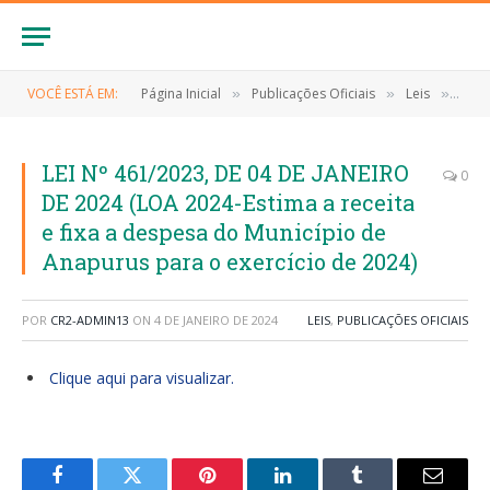
VOCÊ ESTÁ EM:
Página Inicial
Publicações Oficiais
Leis
LEI 
»
»
»
LEI Nº 461/2023, DE 04 DE JANEIRO
0
DE 2024 (LOA 2024-Estima a receita
e fixa a despesa do Município de
Anapurus para o exercício de 2024)
POR
CR2-ADMIN13
ON
4 DE JANEIRO DE 2024
LEIS
,
PUBLICAÇÕES OFICIAIS
Clique aqui para visualizar.