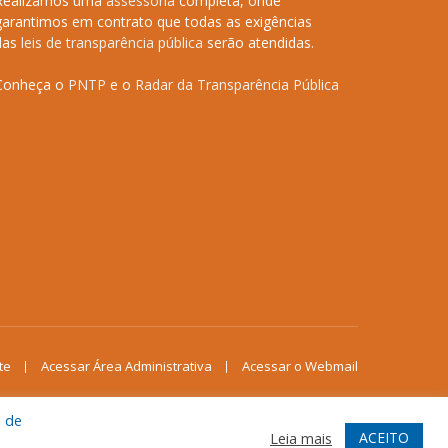
Realizamos uma
assessoria
completa, onde
garantimos em contrato que todas as exigências
das
leis de transparência pública
serão atendidas.
Conheça o
PNTP
e o
Radar da Transparência Pública
te
Acessar Área Administrativa
Acessar o Webmail
a de
ACEITO
Leia mais