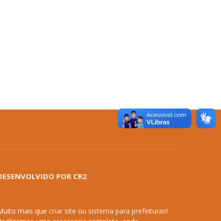
DESENVOLVIDO POR CR2
Muito mais que
criar site
ou
sistema para prefeituras
!