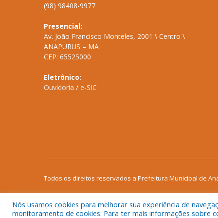
(98) 98408-9977
Presencial:
Av. João Francisco Monteles, 2001 \ Centro \
ANAPURUS – MA
CEP: 65525000
Eletrônico:
Ouvidoria
/
e-SIC
Todos os direitos reservados a Prefeitura Municipal de An
Nós usamos cookies para melhorar sua experiência de navegação
monitoramento de cookies. Para ter mais informações sobre como