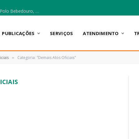
Escola Municipal Vicentina Vieira dos Santos, no Polo Bebedouro, recebeu materiais para a implantação do Cantinho da Leitura e da Sala Multidisciplinar.
PUBLICAÇÕES
SERVIÇOS
ATENDIMENTO
T
ciais
Categoria: "Demais Atos Oficiais"
»
ICIAIS