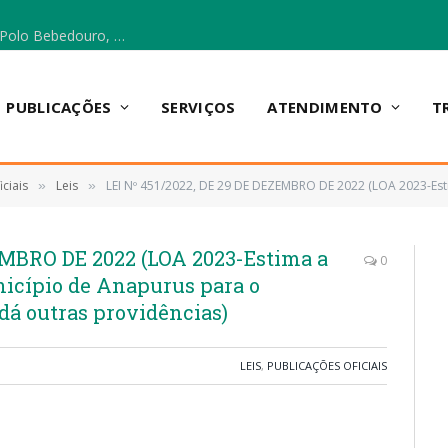
Escola Municipal Vicentina Vieira dos Santos, no Polo Bebedouro, recebeu materiais para a implantação do Cantinho da Leitura e da Sala Multidisciplinar.
PUBLICAÇÕES
SERVIÇOS
ATENDIMENTO
T
ciais
Leis
LEI Nº 451/2022, DE 29 DE DEZEMBRO DE 2022 (LOA 2023-Estima a receita e fixa a despesa do Munic
»
»
ZEMBRO DE 2022 (LOA 2023-Estima a
0
unicípio de Anapurus para o
 dá outras providências)
LEIS
,
PUBLICAÇÕES OFICIAIS