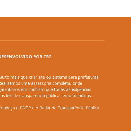
DESENVOLVIDO POR CR2
Muito mais que
criar site
ou
sistema para prefeituras
!
Realizamos uma
assessoria
completa, onde
garantimos em contrato que todas as exigências
das
leis de transparência pública
serão atendidas.
Conheça o
PNTP
e o
Radar da Transparência Pública