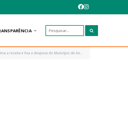
RANSPARÊNCIA
ípio de Anapurus para o exercício financeiro de 2023 e dá outras providências)