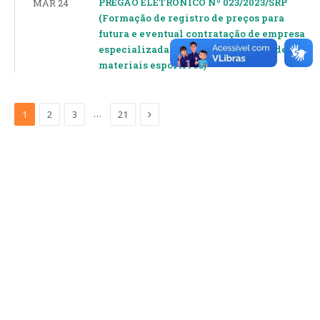
PREGÃO ELETRONICO Nº 023/2023/SRP
MAR 24
(Formação de registro de preços para
futura e eventual contratação de empresa
especializada para o fornecimento de
materiais esportivos)
Proximo
…
1
2
3
21