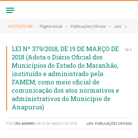
VOCÊ ESTÁ EM:
Página Inicial
Publicações Oficiais
Leis
LEI 
»
»
»
LEI Nº 379/2018, DE 19 DE MARÇO DE
0
2018 (Adota o Diário Oficial dos
Municípios do Estado do Maranhão,
instituído e administrado pela
FAMEM, como meio oficial de
comunicação dos atos normativos e
administrativos do Município de
Anapurus)
POR
CR2-ADMIN5
ON
19 DE MARÇO DE 2018
LEIS
,
PUBLICAÇÕES OFICIAIS