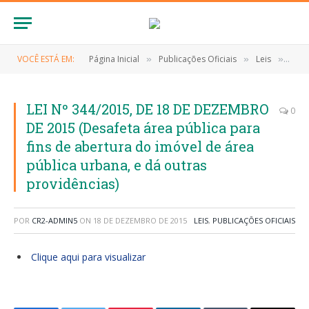
VOCÊ ESTÁ EM:
Página Inicial
Publicações Oficiais
Leis
LEI 
»
»
»
LEI Nº 344/2015, DE 18 DE DEZEMBRO
0
DE 2015 (Desafeta área pública para
fins de abertura do imóvel de área
pública urbana, e dá outras
providências)
POR
CR2-ADMIN5
ON
18 DE DEZEMBRO DE 2015
LEIS
,
PUBLICAÇÕES OFICIAIS
Clique aqui para visualizar