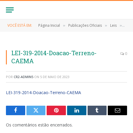
VOCÊ ESTÁ EM:
Página Inicial
Publicações Oficiais
Leis
LEI 
»
»
»
LEI-319-2014-Doacao-Terreno-
0
CAEMA
POR
CR2-ADMIN5
ON
5 DE MAIO DE 2023
LEI-319-2014-Doacao-Terreno-CAEMA
Facebook
Twitter
Pinterest
LinkedIn
Tumblr
E-
mail
Os comentários estão encerrados.