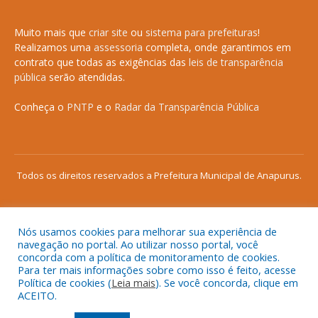
Muito mais que
criar site
ou
sistema para prefeituras
!
Realizamos uma
assessoria
completa, onde garantimos em
contrato que todas as exigências das
leis de transparência
pública
serão atendidas.
Conheça o
PNTP
e o
Radar da Transparência Pública
Todos os direitos reservados a Prefeitura Municipal de Anapurus.
Nós usamos cookies para melhorar sua experiência de
Mapa do Site
Acessar Área Administrativa
navegação no portal. Ao utilizar nosso portal, você
concorda com a política de monitoramento de cookies.
Acessar o Webmail
Para ter mais informações sobre como isso é feito, acesse
Política de cookies (
Leia mais
). Se você concorda, clique em
ACEITO.