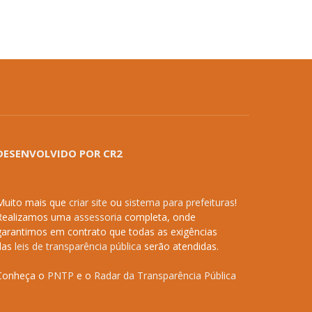
DESENVOLVIDO POR CR2
Muito mais que
criar site
ou
sistema para prefeituras
!
Realizamos uma
assessoria
completa, onde
garantimos em contrato que todas as exigências
das
leis de transparência pública
serão atendidas.
Conheça o
PNTP
e o
Radar da Transparência Pública