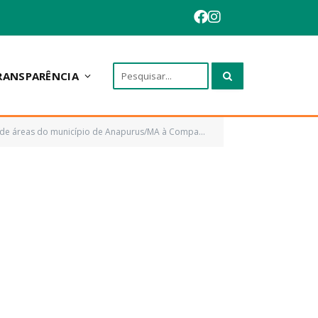
RANSPARÊNCIA
nhia de Saneamento Ambiental do Estado do Maranhão – CAEMA, e dá outras providências)