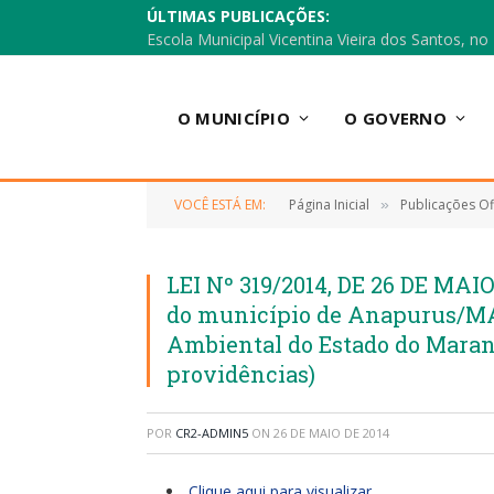
ÚLTIMAS PUBLICAÇÕES:
O MUNICÍPIO
O GOVERNO
VOCÊ ESTÁ EM:
Página Inicial
Publicações Ofi
»
LEI Nº 319/2014, DE 26 DE MAIO
do município de Anapurus/M
Ambiental do Estado do Maran
providências)
POR
CR2-ADMIN5
ON
26 DE MAIO DE 2014
Clique aqui para visualizar