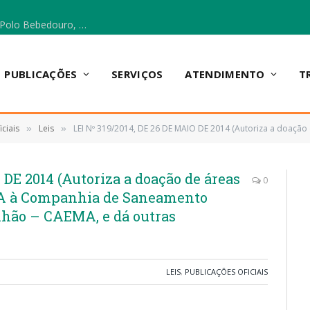
Escola Municipal Vicentina Vieira dos Santos, no Polo Bebedouro, recebeu materiais para a implantação do Cantinho da Leitura e da Sala Multidisciplinar.
PUBLICAÇÕES
SERVIÇOS
ATENDIMENTO
T
ciais
Leis
LEI Nº 319/2014, DE 26 DE MAIO DE 2014 (Autoriza a doação de áreas do município de Anapurus/MA à Compa
»
»
 DE 2014 (Autoriza a doação de áreas
0
A à Companhia de Saneamento
hão – CAEMA, e dá outras
LEIS
,
PUBLICAÇÕES OFICIAIS