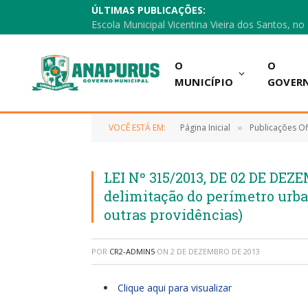
ÚLTIMAS PUBLICAÇÕES:
O
O
MUNICÍPIO
GOVER
VOCÊ ESTÁ EM:
Página Inicial
Publicações Ofi
»
LEI Nº 315/2013, DE 02 DE DEZ
delimitação do perímetro urb
outras providências)
POR
CR2-ADMIN5
ON
2 DE DEZEMBRO DE 2013
Clique aqui para visualizar