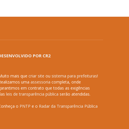
DESENVOLVIDO POR CR2
Muito mais que
criar site
ou
sistema para prefeituras
!
Realizamos uma
assessoria
completa, onde
garantimos em contrato que todas as exigências
das
leis de transparência pública
serão atendidas.
Conheça o
PNTP
e o
Radar da Transparência Pública