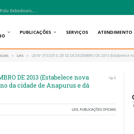
Escola Municipal Vicentina Vieira dos Santos, no Polo Bebedouro, recebeu materiais para a implantação do Cantinho da Leitura e da Sala Multidisciplinar.
PUBLICAÇÕES
SERVIÇOS
ATENDIMENTO
NO
ciais
Leis
LEI Nº 315/2013, DE 02 DE DEZEMBRO DE 2013 (Estabelece nova delimitação do pe
»
»
EMBRO DE 2013 (Estabelece nova
0
ano da cidade de Anapurus e dá
LEIS
,
PUBLICAÇÕES OFICIAIS