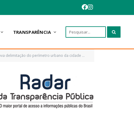
TRANSPARÊNCIA
rímetro urbano da cidade de Anapurus e dá outras providências)