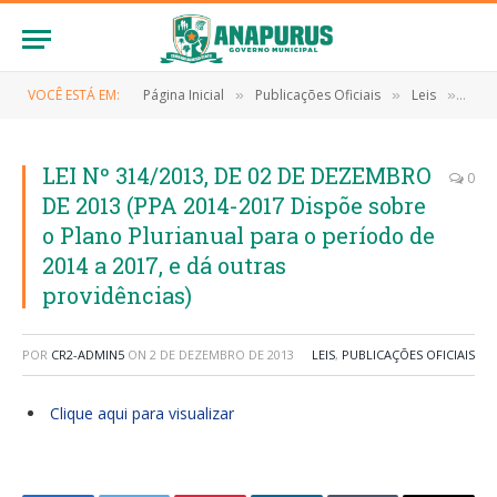
VOCÊ ESTÁ EM:
Página Inicial
Publicações Oficiais
Leis
LEI 
»
»
»
LEI Nº 314/2013, DE 02 DE DEZEMBRO
0
DE 2013 (PPA 2014-2017 Dispõe sobre
o Plano Plurianual para o período de
2014 a 2017, e dá outras
providências)
POR
CR2-ADMIN5
ON
2 DE DEZEMBRO DE 2013
LEIS
,
PUBLICAÇÕES OFICIAIS
Clique aqui para visualizar