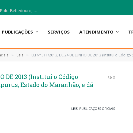
Escola Municipal Vicentina Vieira dos Santos, no Polo Bebedouro, recebeu materiais para a implantação do Cantinho da Leitura e da Sala Multidisciplinar.
PUBLICAÇÕES
SERVIÇOS
ATENDIMENTO
T
ciais
Leis
LEI Nº 311/2013, DE 24 DE JUNHO DE 2013 (Institui o Código Sanitário do Munic
»
»
O DE 2013 (Institui o Código
0
purus, Estado do Maranhão, e dá
LEIS
,
PUBLICAÇÕES OFICIAIS