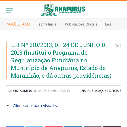
VOCÊ ESTÁ EM:
Página Inicial
Publicações Oficiais
Leis
LEI 
»
»
»
LEI Nº 310/2013, DE 24 DE JUNHO DE
0
2013 (Institui o Programa de
Regularização Fundiária no
Município de Anapurus, Estado do
Maranhão, e dá outras providências)
POR
CR2-ADMIN5
ON
24 DE JUNHO DE 2013
LEIS
,
PUBLICAÇÕES OFICIAIS
Clique aqui para visualizar