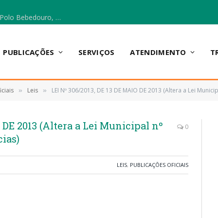
Escola Municipal Vicentina Vieira dos Santos, no Polo Bebedouro, recebeu materiais para a implantação do Cantinho da Leitura e da Sala Multidisciplinar.
PUBLICAÇÕES
SERVIÇOS
ATENDIMENTO
T
ciais
Leis
LEI Nº 306/2013, DE 13 DE MAIO DE 2013 (Altera a Lei Municip
»
»
 DE 2013 (Altera a Lei Municipal nº
0
cias)
LEIS
,
PUBLICAÇÕES OFICIAIS