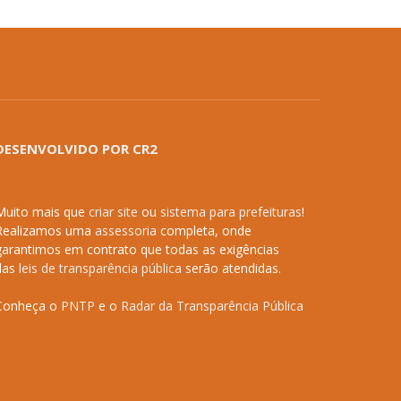
DESENVOLVIDO POR CR2
Muito mais que
criar site
ou
sistema para prefeituras
!
Realizamos uma
assessoria
completa, onde
garantimos em contrato que todas as exigências
das
leis de transparência pública
serão atendidas.
Conheça o
PNTP
e o
Radar da Transparência Pública