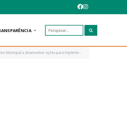
RANSPARÊNCIA
da (PMCMV), estabelecido pela Lei Federal nº 1.977/2009, alterada pela lei nº 12.424/2011 e dá outras providencias)