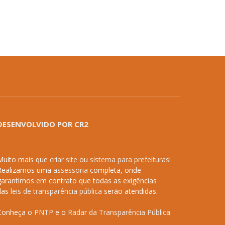
DESENVOLVIDO POR CR2
Muito mais que
criar site
ou
sistema para prefeituras
!
Realizamos uma
assessoria
completa, onde
garantimos em contrato que todas as exigências
das
leis de transparência pública
serão atendidas.
Conheça o
PNTP
e o
Radar da Transparência Pública