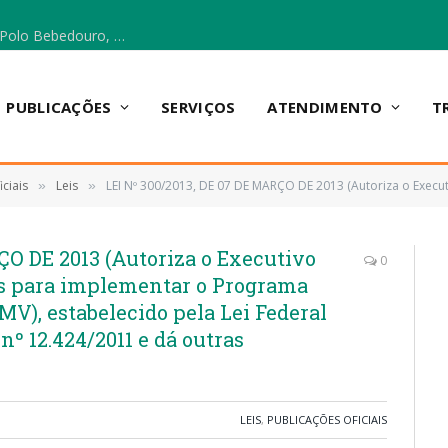
Escola Municipal Vicentina Vieira dos Santos, no Polo Bebedouro, recebeu materiais para a implantação do Cantinho da Leitura e da Sala Multidisciplinar.
PUBLICAÇÕES
SERVIÇOS
ATENDIMENTO
T
ciais
Leis
LEI Nº 300/2013, DE 07 DE MARÇO DE 2013 (Autoriza o Executivo Municipal a desenvolver ações para implementar o Programa Minha Casa, Minha Vi
»
»
ÇO DE 2013 (Autoriza o Executivo
0
es para implementar o Programa
), estabelecido pela Lei Federal
 nº 12.424/2011 e dá outras
LEIS
,
PUBLICAÇÕES OFICIAIS