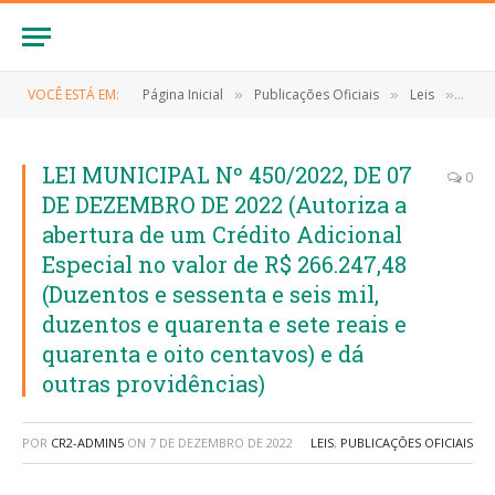
VOCÊ ESTÁ EM:
Página Inicial
Publicações Oficiais
Leis
LEI 
»
»
»
LEI MUNICIPAL Nº 450/2022, DE 07
0
DE DEZEMBRO DE 2022 (Autoriza a
abertura de um Crédito Adicional
Especial no valor de R$ 266.247,48
(Duzentos e sessenta e seis mil,
duzentos e quarenta e sete reais e
quarenta e oito centavos) e dá
outras providências)
POR
CR2-ADMIN5
ON
7 DE DEZEMBRO DE 2022
LEIS
,
PUBLICAÇÕES OFICIAIS