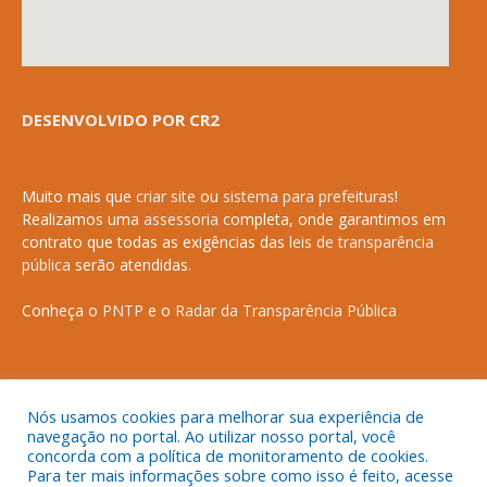
DESENVOLVIDO POR CR2
Muito mais que
criar site
ou
sistema para prefeituras
!
Realizamos uma
assessoria
completa, onde garantimos em
contrato que todas as exigências das
leis de transparência
pública
serão atendidas.
Conheça o
PNTP
e o
Radar da Transparência Pública
Nós usamos cookies para melhorar sua experiência de
Todos os direitos reservados a Prefeitura Municipal de Anapurus.
navegação no portal. Ao utilizar nosso portal, você
concorda com a política de monitoramento de cookies.
Para ter mais informações sobre como isso é feito, acesse