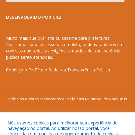
DESENVOLVIDO POR CR2
Muito mais que
criar site
ou
sistema para prefeituras
!
Realizamos uma
assessoria
completa, onde garantimos em
contrato que todas as exigências das
leis de transparência
pública
serão atendidas.
Conheça o
PNTP
e o
Radar da Transparência Pública
Todos os direitos reservados a Prefeitura Municipal de Anapurus.
Nós usamos cookies para melhorar sua experiência de
Mapa do Site
Acessar Área Administrativa
navegação no portal. Ao utilizar nosso portal, você
concorda com a política de monitoramento de cookies.
Acessar o Webmail