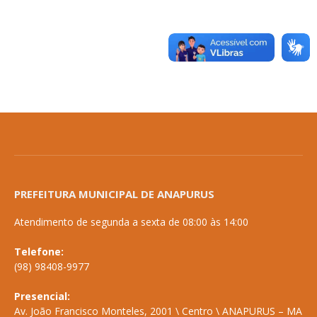
PREFEITURA MUNICIPAL DE ANAPURUS
Atendimento de segunda a sexta de 08:00 às 14:00
Telefone:
(98) 98408-9977
Presencial:
Av. João Francisco Monteles, 2001 \ Centro \ ANAPURUS – MA