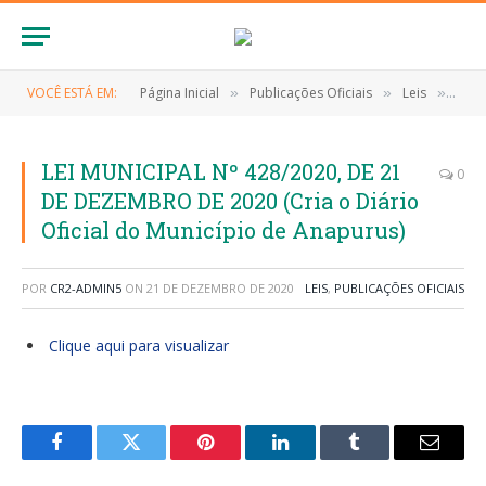
VOCÊ ESTÁ EM:
Página Inicial
Publicações Oficiais
Leis
LEI 
»
»
»
LEI MUNICIPAL Nº 428/2020, DE 21
0
DE DEZEMBRO DE 2020 (Cria o Diário
Oficial do Município de Anapurus)
POR
CR2-ADMIN5
ON
21 DE DEZEMBRO DE 2020
LEIS
,
PUBLICAÇÕES OFICIAIS
Clique aqui para visualizar
Facebook
Twitter
Pinterest
LinkedIn
Tumblr
E-