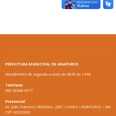
PREFEITURA MUNICIPAL DE ANAPURUS
Atendimento de segunda a sexta de 08:00 às 14:00
Telefone:
(98) 98408-9977
Presencial:
Av. João Francisco Monteles, 2001 \ Centro \ ANAPURUS – MA
CEP: 65525000