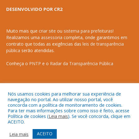
DESENVOLVIDO POR CR2
Muito mais que
criar site
ou
sistema para prefeituras
!
Realizamos uma
assessoria
completa, onde garantimos em
contrato que todas as exigências das
leis de transparência
pública
serão atendidas.
Conheça o
PNTP
e o
Radar da Transparência Pública
Nós usamos cookies para melhorar sua experiência de
Todos os direitos reservados a Prefeitura Municipal de Anapurus.
navegação no portal. Ao utilizar nosso portal, você
concorda com a política de monitoramento de cookies.
Para ter mais informações sobre como isso é feito, acesse
Política de cookies (
Leia mais
). Se você concorda, clique em
ACEITO.
Mapa do Site
Acessar Área Administrativa
Acessar o Webmail
ACEITO
Leia mais