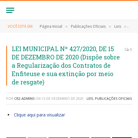
VOCÊ ESTÁ EM:
Página Inicial
Publicações Oficiais
Leis
LEI 
»
»
»
LEI MUNICIPAL Nº 427/2020, DE 15
0
DE DEZEMBRO DE 2020 (Dispõe sobre
a Regularização dos Contratos de
Enfiteuse e sua extinção por meio
de resgate)
POR
CR2-ADMIN5
ON
15 DE DEZEMBRO DE 2020
LEIS
,
PUBLICAÇÕES OFICIAIS
Clique aqui para visualizar