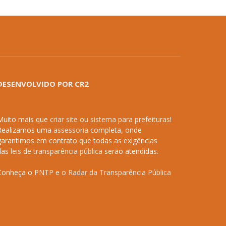
DESENVOLVIDO POR CR2
Muito mais que
criar site
ou
sistema para prefeituras
!
Realizamos uma
assessoria
completa, onde
garantimos em contrato que todas as exigências
das
leis de transparência pública
serão atendidas.
Conheça o
PNTP
e o
Radar da Transparência Pública