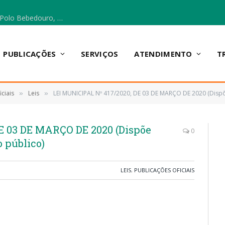
Escola Municipal Vicentina Vieira dos Santos, no Polo Bebedouro, recebeu materiais para a implantação do Cantinho da Leitura e da Sala Multidisciplinar.
PUBLICAÇÕES
SERVIÇOS
ATENDIMENTO
T
ciais
Leis
LEI MUNICIPAL Nº 417/2020, DE 03 DE MARÇO DE 2020 (Disp
»
»
E 03 DE MARÇO DE 2020 (Dispõe
0
 público)
LEIS
,
PUBLICAÇÕES OFICIAIS