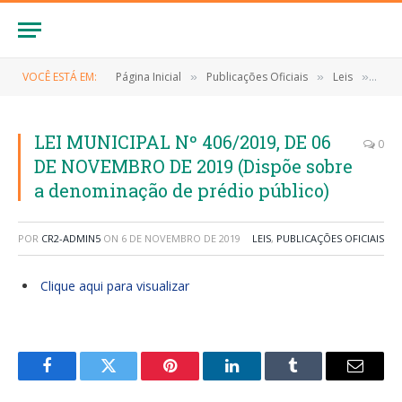
VOCÊ ESTÁ EM:
Página Inicial
Publicações Oficiais
Leis
LEI 
»
»
»
LEI MUNICIPAL Nº 406/2019, DE 06
0
DE NOVEMBRO DE 2019 (Dispõe sobre
a denominação de prédio público)
POR
CR2-ADMIN5
ON
6 DE NOVEMBRO DE 2019
LEIS
,
PUBLICAÇÕES OFICIAIS
Clique aqui para visualizar
Facebook
Twitter
Pinterest
LinkedIn
Tumblr
E-