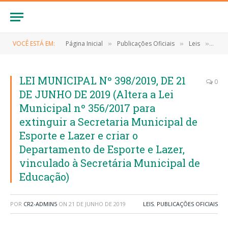
VOCÊ ESTÁ EM:
Página Inicial
Publicações Oficiais
Leis
LEI 
»
»
»
LEI MUNICIPAL Nº 398/2019, DE 21
0
DE JUNHO DE 2019 (Altera a Lei
Municipal nº 356/2017 para
extinguir a Secretaria Municipal de
Esporte e Lazer e criar o
Departamento de Esporte e Lazer,
vinculado à Secretária Municipal de
Educação)
POR
CR2-ADMIN5
ON
21 DE JUNHO DE 2019
LEIS
,
PUBLICAÇÕES OFICIAIS