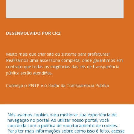
DESENVOLVIDO POR CR2
Muito mais que
criar site
ou
sistema para prefeituras
!
Realizamos uma
assessoria
completa, onde garantimos em
contrato que todas as exigências das
leis de transparência
pública
serão atendidas.
Conheça o
PNTP
e o
Radar da Transparência Pública
Nós usamos cookies para melhorar sua experiência de
Todos os direitos reservados a Prefeitura Municipal de Anapurus.
navegação no portal. Ao utilizar nosso portal, você
concorda com a política de monitoramento de cookies.
Para ter mais informações sobre como isso é feito, acesse