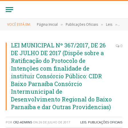
VOCÊ ESTÁ EM:
Página Inicial
Publicações Oficiais
Leis
LEI 
»
»
»
LEI MUNICIPAL Nº 367/2017, DE 26
0
DE JULHO DE 2017 (Dispõe sobre a
Ratificação do Protocolo de
Intenções com finalidade de
instituir Consórcio Público: CIDR
Baixo Parnaíba Consórcio
Intermunicipal de
Desenvolvimento Regional do Baixo
Parnaíba e dar Outras Providencias)
POR
CR2-ADMIN5
ON
26 DE JULHO DE 2017
LEIS
,
PUBLICAÇÕES OFICIAIS