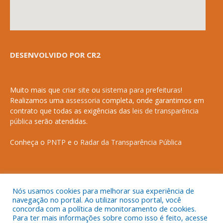
DESENVOLVIDO POR CR2
Muito mais que
criar site
ou
sistema para prefeituras
!
Realizamos uma
assessoria
completa, onde garantimos em
contrato que todas as exigências das
leis de transparência
pública
serão atendidas.
Conheça o
PNTP
e o
Radar da Transparência Pública
Nós usamos cookies para melhorar sua experiência de
Todos os direitos reservados a Prefeitura Municipal de Anapurus.
navegação no portal. Ao utilizar nosso portal, você
concorda com a política de monitoramento de cookies.
Para ter mais informações sobre como isso é feito, acesse