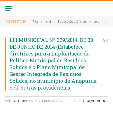
VOCÊ ESTÁ EM:
Página Inicial
Publicações Oficiais
Leis
LEI 
»
»
»
LEI MUNICIPAL Nº 329/2014, DE 30
0
DE JUNHO DE 2014 (Estabelece
diretrizes para a implantação da
Política Municipal de Resíduos
Sólidos e o Plano Municipal de
Gestão Integrada de Resíduos
Sólidos, no município de Anapurus,
e dá outras providências)
POR
CR2-ADMIN5
ON
30 DE JUNHO DE 2014
LEIS
,
PUBLICAÇÕES OFICIAIS