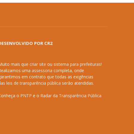
DESENVOLVIDO POR CR2
Muito mais que
criar site
ou
sistema para prefeituras
!
Realizamos uma
assessoria
completa, onde
garantimos em contrato que todas as exigências
das
leis de transparência pública
serão atendidas.
Conheça o
PNTP
e o
Radar da Transparência Pública