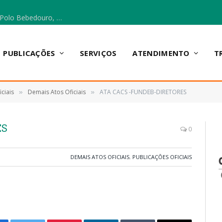
Escola Municipal Vicentina Vieira dos Santos, no Polo Bebedouro, recebeu materiais para a implantação do Cantinho da Leitura e da Sala Multidisciplinar.
PUBLICAÇÕES
SERVIÇOS
ATENDIMENTO
T
ciais
Demais Atos Oficiais
ATA CACS -FUNDEB-DIRETORES
»
»
ES
0
DEMAIS ATOS OFICIAIS
,
PUBLICAÇÕES OFICIAIS