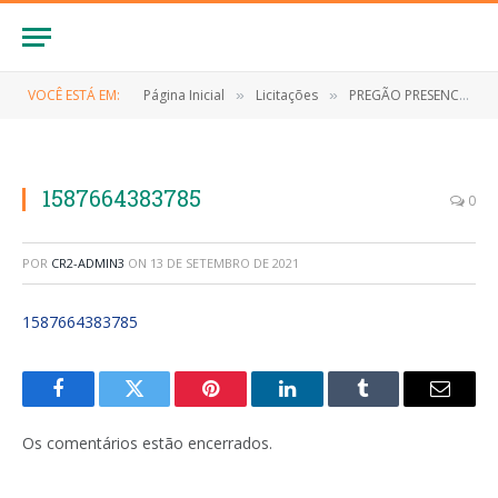
VOCÊ ESTÁ EM:
Página Inicial
Licitações
PREGÃO PRESENCIAL Nº 036/2019 (Contratação de pessoa jurídica para aquisição de serviços gráficos para as secretarias municipais de Anapurus)
»
»
1587664383785
0
POR
CR2-ADMIN3
ON
13 DE SETEMBRO DE 2021
1587664383785
Facebook
Twitter
Pinterest
LinkedIn
Tumblr
E-
mail
Os comentários estão encerrados.