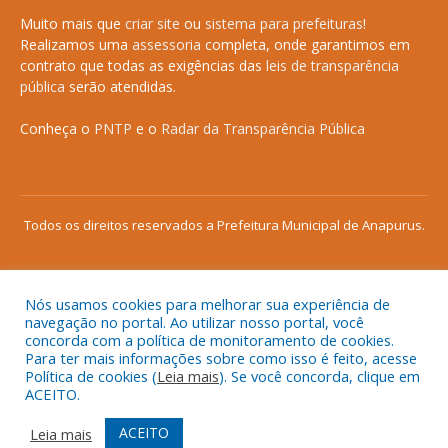
Muito mais que
criar site
ou
sistema para prefeituras
!
Realizamos uma
assessoria
completa, onde garantimos em
contrato que todas as exigências das
leis de transparência
pública
serão atendidas.
Conheça o
PNTP
e o
Radar da Transparência Pública
Todos os direitos reservados a Prefeitura Municipal de Anapurus.
Nós usamos cookies para melhorar sua experiência de
Mapa do Site
Acessar Área Administrativa
navegação no portal. Ao utilizar nosso portal, você
concorda com a política de monitoramento de cookies.
Acessar o Webmail
Para ter mais informações sobre como isso é feito, acesse
Política de cookies (
Leia mais
). Se você concorda, clique em
ACEITO.
ACEITO
Leia mais