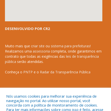
DESENVOLVIDO POR CR2
Muito mais que
criar site
ou
sistema para prefeituras
!
Realizamos uma
assessoria
completa, onde garantimos em
contrato que todas as exigências das
leis de transparência
pública
serão atendidas.
Conheça o
PNTP
e o
Radar da Transparência Pública
Nós usamos cookies para melhorar sua experiência de
Todos os direitos reservados a Prefeitura Municipal de Anapurus.
navegação no portal. Ao utilizar nosso portal, você
concorda com a política de monitoramento de cookies.
Para ter mais informações sobre como isso é feito, acesse