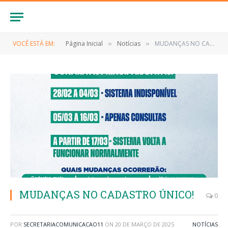
VOCÊ ESTÁ EM:
Página Inicial
Notícias
MUDANÇAS NO CADASTRO ÚNICO!
»
»
MUDANÇAS NO CADASTRO ÚNICO!
0
POR
SECRETARIACOMUNICACAO11
ON
20 DE MARÇO DE 2025
NOTÍCIAS