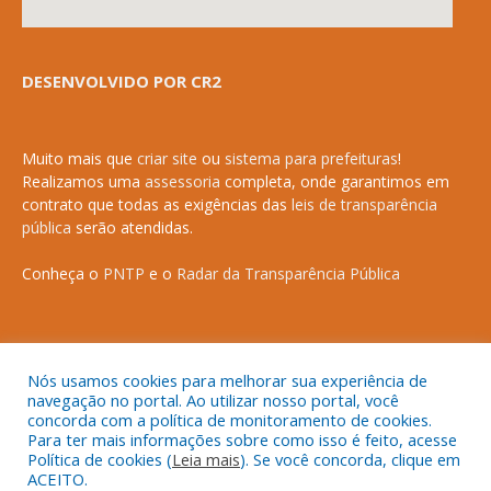
DESENVOLVIDO POR CR2
Muito mais que
criar site
ou
sistema para prefeituras
!
Realizamos uma
assessoria
completa, onde garantimos em
contrato que todas as exigências das
leis de transparência
pública
serão atendidas.
Conheça o
PNTP
e o
Radar da Transparência Pública
Nós usamos cookies para melhorar sua experiência de
Todos os direitos reservados a Prefeitura Municipal de Anapurus.
navegação no portal. Ao utilizar nosso portal, você
concorda com a política de monitoramento de cookies.
Para ter mais informações sobre como isso é feito, acesse
Política de cookies (
Leia mais
). Se você concorda, clique em
ACEITO.
Mapa do Site
Acessar Área Administrativa