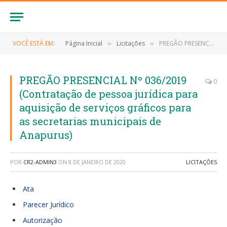
VOCÊ ESTÁ EM:
Página Inicial
Licitações
PREGÃO PRESENCIAL Nº 036/2019 (Contratação de pessoa jurídica para aquisição de serviços gráficos para as secretarias municipais de Anapurus)
»
»
PREGÃO PRESENCIAL Nº 036/2019
0
(Contratação de pessoa jurídica para
aquisição de serviços gráficos para
as secretarias municipais de
Anapurus)
POR
CR2-ADMIN3
ON
8 DE JANEIRO DE 2020
LICITAÇÕES
Ata
Parecer Jurídico
Autorização