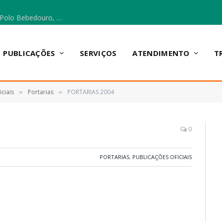
Escola Municipal Vicentina Vieira dos Santos, no Polo Bebedouro, recebeu materiais para a implantação do Cantinho da Leitura e da Sala Multidisciplinar.
PUBLICAÇÕES
SERVIÇOS
ATENDIMENTO
T
ciais
Portarias
PORTARIAS 2004
»
»
0
PORTARIAS
,
PUBLICAÇÕES OFICIAIS