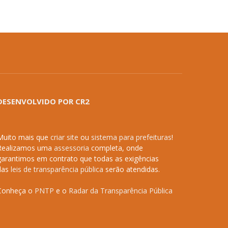
DESENVOLVIDO POR CR2
Muito mais que
criar site
ou
sistema para prefeituras
!
Realizamos uma
assessoria
completa, onde
garantimos em contrato que todas as exigências
das
leis de transparência pública
serão atendidas.
Conheça o
PNTP
e o
Radar da Transparência Pública