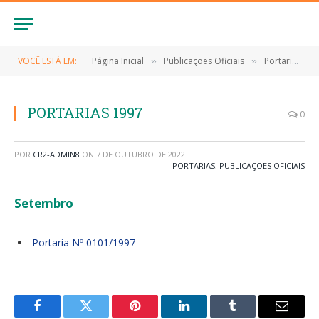
VOCÊ ESTÁ EM:
Página Inicial
Publicações Oficiais
Portarias
»
»
»
PORTARIAS 1997
0
POR
CR2-ADMIN8
ON
7 DE OUTUBRO DE 2022
PORTARIAS
,
PUBLICAÇÕES OFICIAIS
Setembro
Portaria Nº 0101/1997
Facebook
Twitter
Pinterest
LinkedIn
Tumblr
E-