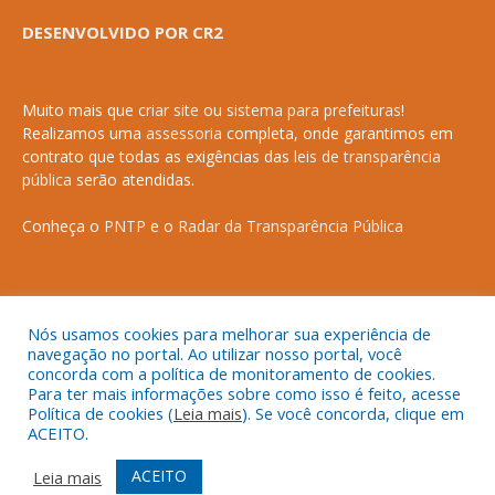
DESENVOLVIDO POR CR2
Muito mais que
criar site
ou
sistema para prefeituras
!
Realizamos uma
assessoria
completa, onde garantimos em
contrato que todas as exigências das
leis de transparência
pública
serão atendidas.
Conheça o
PNTP
e o
Radar da Transparência Pública
Nós usamos cookies para melhorar sua experiência de
Todos os direitos reservados a Prefeitura Municipal de Anapurus.
navegação no portal. Ao utilizar nosso portal, você
concorda com a política de monitoramento de cookies.
Para ter mais informações sobre como isso é feito, acesse
Política de cookies (
Leia mais
). Se você concorda, clique em
ACEITO.
Mapa do Site
Acessar Área Administrativa
Acessar o Webmail
ACEITO
Leia mais