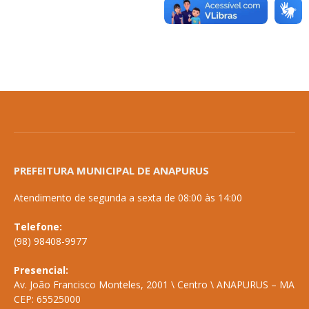
PREFEITURA MUNICIPAL DE ANAPURUS
Atendimento de segunda a sexta de 08:00 às 14:00
Telefone:
(98) 98408-9977
Presencial:
Av. João Francisco Monteles, 2001 \ Centro \ ANAPURUS – MA
CEP: 65525000