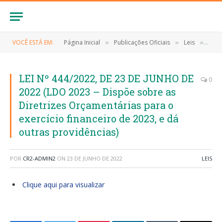
VOCÊ ESTÁ EM:
Página Inicial
Publicações Oficiais
Leis
LEI 
»
»
»
LEI Nº 444/2022, DE 23 DE JUNHO DE
0
2022 (LDO 2023 – Dispõe sobre as
Diretrizes Orçamentárias para o
exercício financeiro de 2023, e dá
outras providências)
POR
CR2-ADMIN2
ON
23 DE JUNHO DE 2022
LEIS
Clique aqui para visualizar