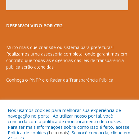
DESENVOLVIDO POR CR2
Muito mais que
criar site
ou
sistema para prefeituras
!
Realizamos uma
assessoria
completa, onde garantimos em
contrato que todas as exigências das
leis de transparência
pública
serão atendidas.
Conheça o
PNTP
e o
Radar da Transparência Pública
Todos os direitos reservados a Prefeitura Municipal de Anapurus.
Nós usamos cookies para melhorar sua experiência de
navegação no portal. Ao utilizar nosso portal, você
concorda com a política de monitoramento de cookies.
Para ter mais informações sobre como isso é feito, acesse
Política de cookies (
Leia mais
). Se você concorda, clique em
ACEITO.