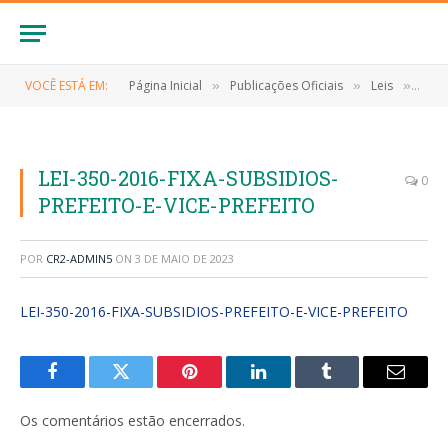
VOCÊ ESTÁ EM:
Página Inicial
Publicações Oficiais
Leis
LEI 
»
»
»
LEI-350-2016-FIXA-SUBSIDIOS-
0
PREFEITO-E-VICE-PREFEITO
POR
CR2-ADMIN5
ON
3 DE MAIO DE 2023
LEI-350-2016-FIXA-SUBSIDIOS-PREFEITO-E-VICE-PREFEITO
Facebook
Twitter
Pinterest
LinkedIn
Tumblr
E-
mail
Os comentários estão encerrados.