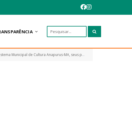
RANSPARÊNCIA
nização, gestão, interrelações entre os seus componentes, recursos humanos, financiamento e dá outras providências)