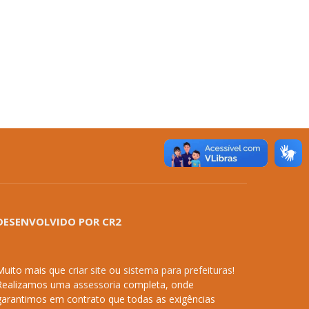
DESENVOLVIDO POR CR2
Muito mais que
criar site
ou
sistema para prefeituras
!
Realizamos uma
assessoria
completa, onde
garantimos em contrato que todas as exigências