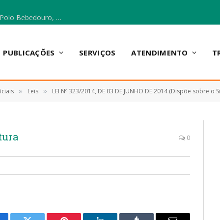
Escola Municipal Vicentina Vieira dos Santos, no Polo Bebedouro, recebeu materiais para a implantação do Cantinho da Leitura e da Sala Multidisciplinar.
PUBLICAÇÕES
SERVIÇOS
ATENDIMENTO
T
ciais
Leis
LEI Nº 323/2014, DE 03 DE JUNHO DE 2014 (Dispõe sobre o Sistema Municipal de Cultura Anapurus-MA, seus princípios, objetivos, estrutura, orga
»
»
tura
0