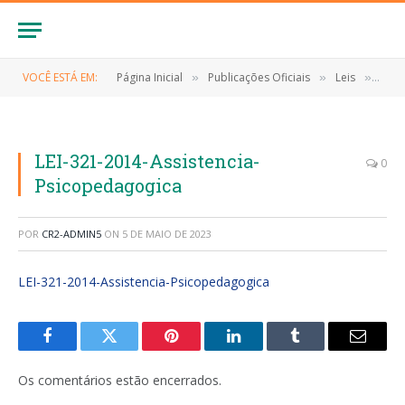
VOCÊ ESTÁ EM:
Página Inicial
Publicações Oficiais
Leis
LEI 
»
»
»
LEI-321-2014-Assistencia-
0
Psicopedagogica
POR
CR2-ADMIN5
ON
5 DE MAIO DE 2023
LEI-321-2014-Assistencia-Psicopedagogica
Facebook
Twitter
Pinterest
LinkedIn
Tumblr
E-
mail
Os comentários estão encerrados.