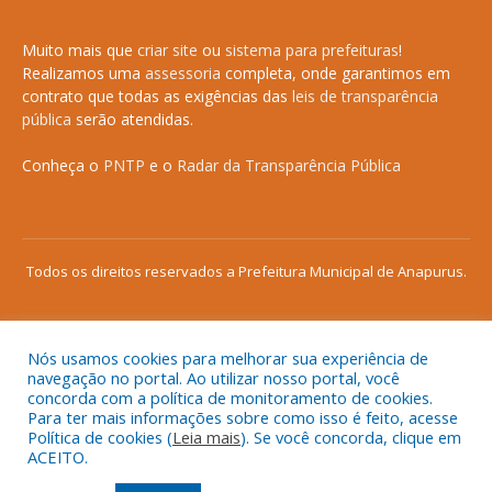
Muito mais que
criar site
ou
sistema para prefeituras
!
Realizamos uma
assessoria
completa, onde garantimos em
contrato que todas as exigências das
leis de transparência
pública
serão atendidas.
Conheça o
PNTP
e o
Radar da Transparência Pública
Todos os direitos reservados a Prefeitura Municipal de Anapurus.
Nós usamos cookies para melhorar sua experiência de
Mapa do Site
Acessar Área Administrativa
navegação no portal. Ao utilizar nosso portal, você
concorda com a política de monitoramento de cookies.
Acessar o Webmail
Para ter mais informações sobre como isso é feito, acesse
Política de cookies (
Leia mais
). Se você concorda, clique em
ACEITO.