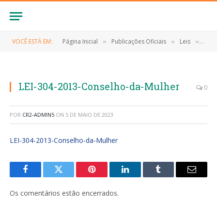
VOCÊ ESTÁ EM:
Página Inicial
Publicações Oficiais
Leis
LEI 
»
»
»
LEI-304-2013-Conselho-da-Mulher
0
POR
CR2-ADMIN5
ON
5 DE MAIO DE 2023
LEI-304-2013-Conselho-da-Mulher
Facebook
Twitter
Pinterest
LinkedIn
Tumblr
E-
mail
Os comentários estão encerrados.