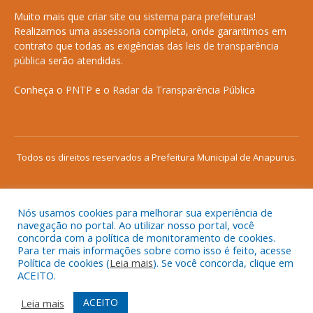
Muito mais que
criar site
ou
sistema para prefeituras
!
Realizamos uma
assessoria
completa, onde garantimos em
contrato que todas as exigências das
leis de transparência
pública
serão atendidas.
Conheça o
PNTP
e o
Radar da Transparência Pública
Todos os direitos reservados a Prefeitura Municipal de Anapurus.
Nós usamos cookies para melhorar sua experiência de
Mapa do Site
Acessar Área Administrativa
navegação no portal. Ao utilizar nosso portal, você
concorda com a política de monitoramento de cookies.
Acessar o Webmail
Para ter mais informações sobre como isso é feito, acesse
Política de cookies (
Leia mais
). Se você concorda, clique em
ACEITO.
ACEITO
Leia mais