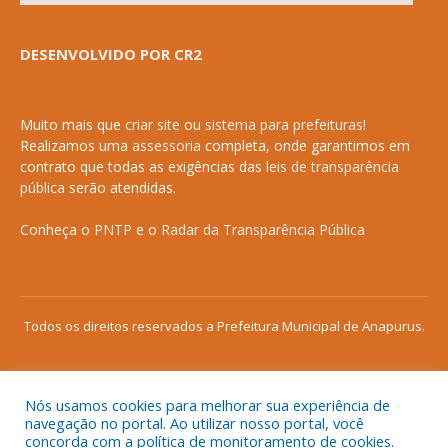
DESENVOLVIDO POR CR2
Muito mais que
criar site
ou
sistema para prefeituras
!
Realizamos uma
assessoria
completa, onde garantimos em
contrato que todas as exigências das
leis de transparência
pública
serão atendidas.
Conheça o
PNTP
e o
Radar da Transparência Pública
Todos os direitos reservados a Prefeitura Municipal de Anapurus.
Nós usamos cookies para melhorar sua experiência de
Mapa do Site
Acessar Área Administrativa
navegação no portal. Ao utilizar nosso portal, você
concorda com a política de monitoramento de cookies.
Acessar o Webmail