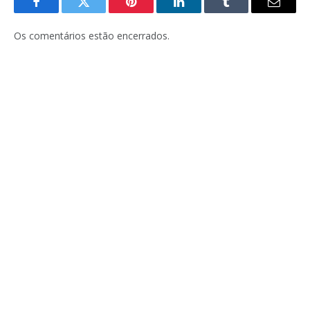
Facebook
Twitter
Pinterest
LinkedIn
Tumblr
E-
mail
Os comentários estão encerrados.