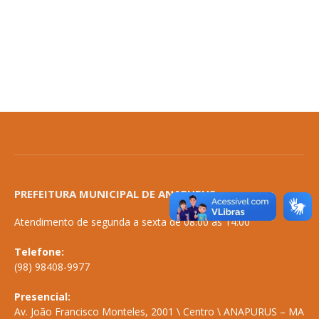
PREFEITURA MUNICIPAL DE ANAPURUS
Atendimento de segunda a sexta de 08:00 às 14:00
Telefone:
(98) 98408-9977
Presencial:
Av. João Francisco Monteles, 2001 \ Centro \ ANAPURUS – MA