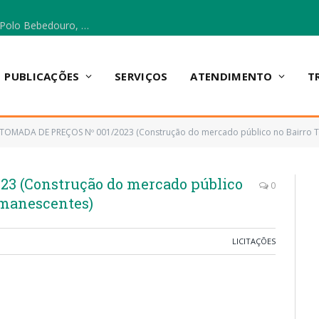
Escola Municipal Vicentina Vieira dos Santos, no Polo Bebedouro, recebeu materiais para a implantação do Cantinho da Leitura e da Sala Multidisciplinar.
PUBLICAÇÕES
SERVIÇOS
ATENDIMENTO
T
TOMADA DE PREÇOS Nº 001/2023 (Construção do mercado público no Bairro To
3 (Construção do mercado público
0
emanescentes)
LICITAÇÕES