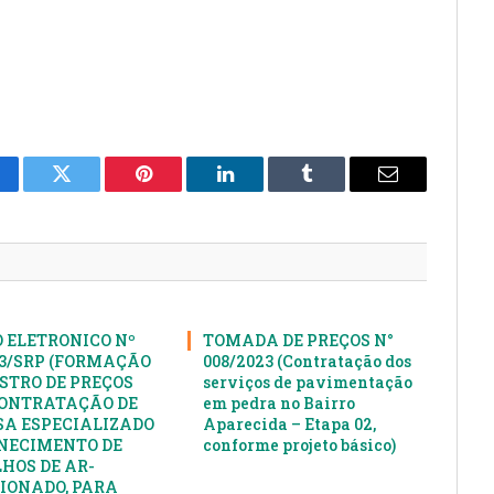
cebook
Twitter
Pinterest
LinkedIn
Tumblr
E-
mail
 ELETRONICO Nº
TOMADA DE PREÇOS N°
23/SRP (FORMAÇÃO
008/2023 (Contratação dos
ISTRO DE PREÇOS
serviços de pavimentação
ONTRATAÇÃO DE
em pedra no Bairro
A ESPECIALIZADO
Aparecida – Etapa 02,
NECIMENTO DE
conforme projeto básico)
HOS DE AR-
IONADO, PARA