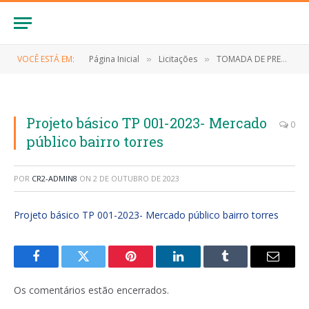
VOCÊ ESTÁ EM:
Página Inicial
Licitações
TOMADA DE PREÇOS Nº 001/2023 (Construção do mercado público no Bairro Torres – Serviços remanescentes)
»
»
Projeto básico TP 001-2023- Mercado
0
público bairro torres
POR
CR2-ADMIN8
ON
2 DE OUTUBRO DE 2023
Projeto básico TP 001-2023- Mercado público bairro torres
Facebook
Twitter
Pinterest
LinkedIn
Tumblr
E-
mail
Os comentários estão encerrados.