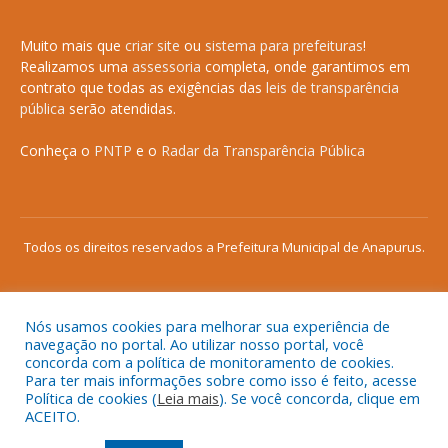
Muito mais que
criar site
ou
sistema para prefeituras
!
Realizamos uma
assessoria
completa, onde garantimos em
contrato que todas as exigências das
leis de transparência
pública
serão atendidas.
Conheça o
PNTP
e o
Radar da Transparência Pública
Todos os direitos reservados a Prefeitura Municipal de Anapurus.
Nós usamos cookies para melhorar sua experiência de
Mapa do Site
Acessar Área Administrativa
navegação no portal. Ao utilizar nosso portal, você
concorda com a política de monitoramento de cookies.
Acessar o Webmail
Para ter mais informações sobre como isso é feito, acesse
Política de cookies (
Leia mais
). Se você concorda, clique em
ACEITO.