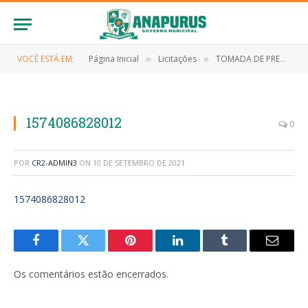
VOCÊ ESTÁ EM:
Página Inicial
Licitações
TOMADA DE PREÇO Nº 006/2019 (Contratação de empresa especializada para exercução dos serviços engenharia para construção da Praça do Mercado no município de Anapurus)
»
»
1574086828012
0
POR
CR2-ADMIN3
ON
10 DE SETEMBRO DE 2021
1574086828012
Facebook
Twitter
Pinterest
LinkedIn
Tumblr
E-
mail
Os comentários estão encerrados.