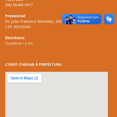
(98) 98408-9977
Presencial:
Av. João Francisco Monteles, 2001 \ Centro \ ANAPURUS – MA
CEP: 65525000
Eletrônico:
Ouvidoria
/
e-SIC
COMO CHEGAR À PREFEITURA