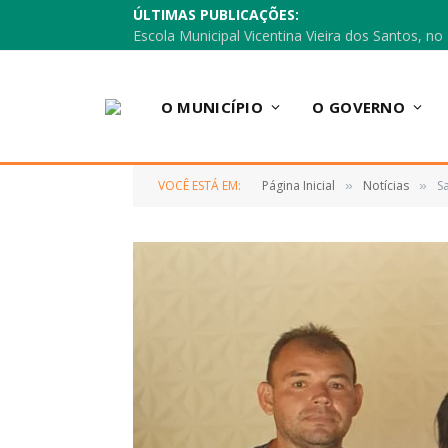
ÚLTIMAS PUBLICAÇÕES:
O MUNICÍPIO
O GOVERNO
VOCÊ ESTÁ EM:
Página Inicial
Notícias
S
»
»