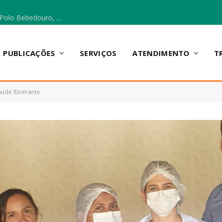
Escola Municipal Vicentina Vieira dos Santos, no Polo Bebedouro, recebeu materiais para a implantação do Cantinho da Leitura e da Sala Multidisciplinar.
PUBLICAÇÕES
SERVIÇOS
ATENDIMENTO
T
aúde Itinerante