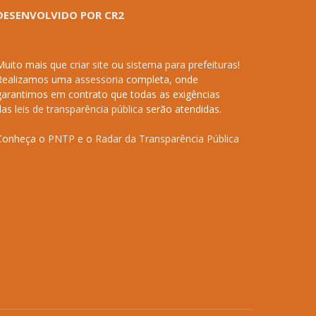
DESENVOLVIDO POR CR2
Muito mais que
criar site
ou
sistema para prefeituras
!
Realizamos uma
assessoria
completa, onde
garantimos em contrato que todas as exigências
das
leis de transparência pública
serão atendidas.
Conheça o
PNTP
e o
Radar da Transparência Pública