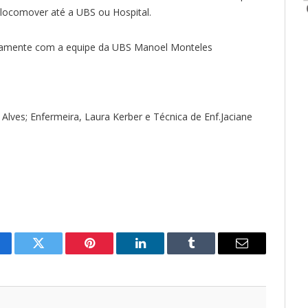
 locomover até a UBS ou Hospital.
untamente com a equipe da UBS Manoel Monteles
lves; Enfermeira, Laura Kerber e Técnica de Enf.Jaciane
cebook
Twitter
Pinterest
LinkedIn
Tumblr
E-
mail