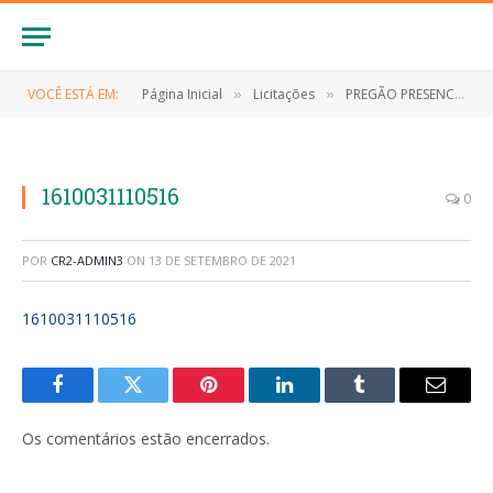
VOCÊ ESTÁ EM:
Página Inicial
Licitações
PREGÃO PRESENCIAL Nº 039/2020 (Contratação de empresa especializada na locação de estação composta de software e equipamentos para gestão eletrônica de documentos)
»
»
1610031110516
0
POR
CR2-ADMIN3
ON
13 DE SETEMBRO DE 2021
1610031110516
Facebook
Twitter
Pinterest
LinkedIn
Tumblr
E-
mail
Os comentários estão encerrados.