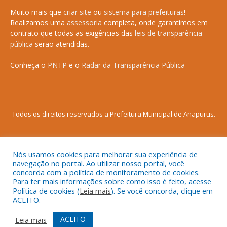
Muito mais que
criar site
ou
sistema para prefeituras
!
Realizamos uma
assessoria
completa, onde garantimos em
contrato que todas as exigências das
leis de transparência
pública
serão atendidas.
Conheça o
PNTP
e o
Radar da Transparência Pública
Todos os direitos reservados a Prefeitura Municipal de Anapurus.
Nós usamos cookies para melhorar sua experiência de
Mapa do Site
Acessar Área Administrativa
navegação no portal. Ao utilizar nosso portal, você
concorda com a política de monitoramento de cookies.
Acessar o Webmail
Para ter mais informações sobre como isso é feito, acesse
Política de cookies (
Leia mais
). Se você concorda, clique em
ACEITO.
ACEITO
Leia mais