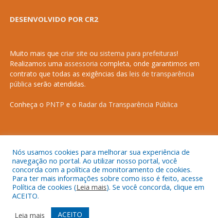
DESENVOLVIDO POR CR2
Muito mais que
criar site
ou
sistema para prefeituras
!
Realizamos uma
assessoria
completa, onde garantimos em
contrato que todas as exigências das
leis de transparência
pública
serão atendidas.
Conheça o
PNTP
e o
Radar da Transparência Pública
Nós usamos cookies para melhorar sua experiência de
Todos os direitos reservados a Prefeitura Municipal de Anapurus.
navegação no portal. Ao utilizar nosso portal, você
concorda com a política de monitoramento de cookies.
Para ter mais informações sobre como isso é feito, acesse
Política de cookies (
Leia mais
). Se você concorda, clique em
ACEITO.
Mapa do Site
Acessar Área Administrativa
Acessar o Webmail
ACEITO
Leia mais