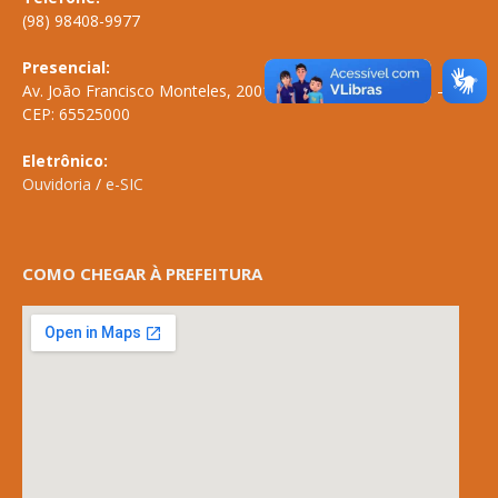
(98) 98408-9977
Presencial:
Av. João Francisco Monteles, 2001 \ Centro \ ANAPURUS – MA
CEP: 65525000
Eletrônico:
Ouvidoria
/
e-SIC
COMO CHEGAR À PREFEITURA