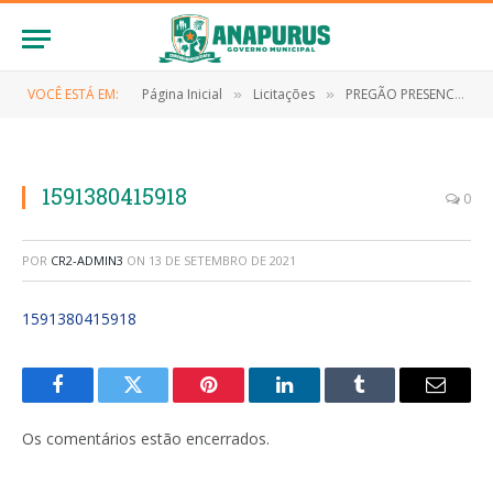
VOCÊ ESTÁ EM:
Página Inicial
Licitações
PREGÃO PRESENCIAL Nº 036/2019 (Contratação de pessoa jurídica para aquisição de serviços gráficos para as secretarias municipais de Anapurus)
»
»
1591380415918
0
POR
CR2-ADMIN3
ON
13 DE SETEMBRO DE 2021
1591380415918
Facebook
Twitter
Pinterest
LinkedIn
Tumblr
E-
mail
Os comentários estão encerrados.