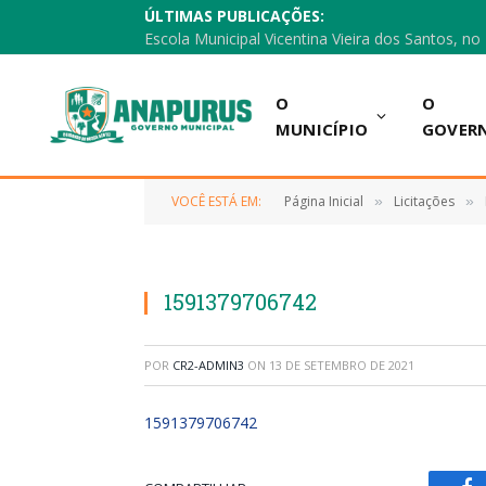
ÚLTIMAS PUBLICAÇÕES:
O
O
MUNICÍPIO
GOVER
VOCÊ ESTÁ EM:
Página Inicial
Licitações
»
»
1591379706742
POR
CR2-ADMIN3
ON
13 DE SETEMBRO DE 2021
1591379706742