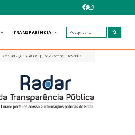
TRANSPARÊNCIA
os gráficos para as secretarias municipais de Anapurus)
15913
»