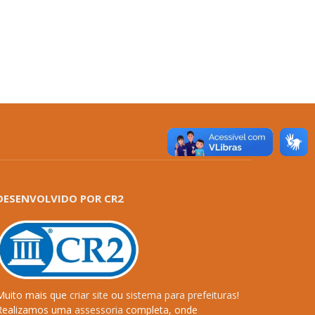
DESENVOLVIDO POR CR2
Muito mais que
criar site
ou
sistema para prefeituras
!
Realizamos uma
assessoria
completa, onde