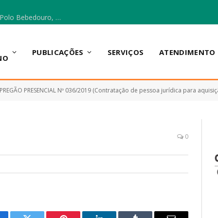
Escola Municipal Vicentina Vieira dos Santos, no Polo Bebedouro, recebeu materiais para a implantação do Cantinho da Leitura e da Sala Multidisciplinar.
PUBLICAÇÕES
SERVIÇOS
ATENDIMENTO
NO
PREGÃO PRESENCIAL Nº 036/2019 (Contratação de pessoa jurídica para aquisição de serviç
0