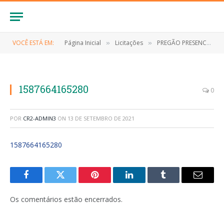
VOCÊ ESTÁ EM:
Página Inicial
Licitações
PREGÃO PRESENCIAL Nº 036/2019 (Contratação de pessoa jurídica para aquisição de serviços gráficos para as secretarias municipais de Anapurus)
»
»
1587664165280
0
POR
CR2-ADMIN3
ON
13 DE SETEMBRO DE 2021
1587664165280
Facebook
Twitter
Pinterest
LinkedIn
Tumblr
E-
mail
Os comentários estão encerrados.