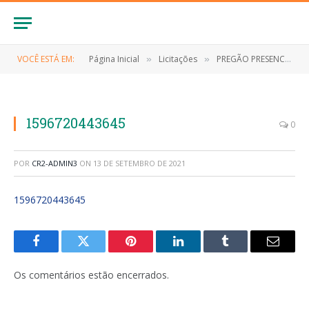
VOCÊ ESTÁ EM:
Página Inicial
Licitações
PREGÃO PRESENCIAL Nº 030/2019 (Contratação de empresa para aquisição de material esportivo de interesse da Administração Pública de Anapurus/MA)
»
»
1596720443645
0
POR
CR2-ADMIN3
ON
13 DE SETEMBRO DE 2021
1596720443645
Facebook
Twitter
Pinterest
LinkedIn
Tumblr
E-
mail
Os comentários estão encerrados.