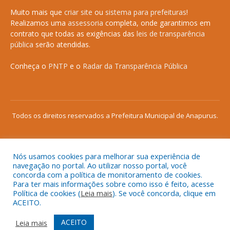
Muito mais que
criar site
ou
sistema para prefeituras
!
Realizamos uma
assessoria
completa, onde garantimos em
contrato que todas as exigências das
leis de transparência
pública
serão atendidas.
Conheça o
PNTP
e o
Radar da Transparência Pública
Todos os direitos reservados a Prefeitura Municipal de Anapurus.
Nós usamos cookies para melhorar sua experiência de
Mapa do Site
Acessar Área Administrativa
navegação no portal. Ao utilizar nosso portal, você
concorda com a política de monitoramento de cookies.
Acessar o Webmail
Para ter mais informações sobre como isso é feito, acesse
Política de cookies (
Leia mais
). Se você concorda, clique em
ACEITO.
ACEITO
Leia mais