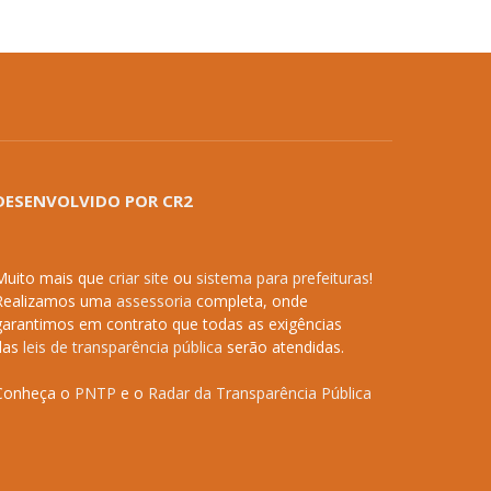
DESENVOLVIDO POR CR2
Muito mais que
criar site
ou
sistema para prefeituras
!
Realizamos uma
assessoria
completa, onde
garantimos em contrato que todas as exigências
das
leis de transparência pública
serão atendidas.
Conheça o
PNTP
e o
Radar da Transparência Pública