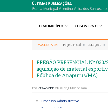
ÚLTIMAS PUBLICAÇÕES:
O MUNICÍPIO
O GOVERNO
VOCÊ ESTÁ EM:
Página Inicial
Licitações
»
»
PREGÃO PRESENCIAL Nº 030/20
aquisição de material esporti
Pública de Anapurus/MA)
POR
CR2-ADMIN3
ON
28 DE JUNHO DE 2020
Processo Administrativo