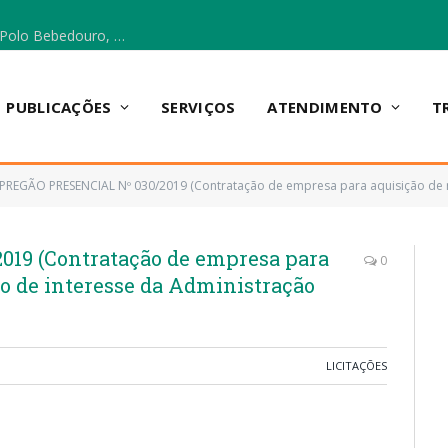
Escola Municipal Vicentina Vieira dos Santos, no Polo Bebedouro, recebeu materiais para a implantação do Cantinho da Leitura e da Sala Multidisciplinar.
PUBLICAÇÕES
SERVIÇOS
ATENDIMENTO
T
PREGÃO PRESENCIAL Nº 030/2019 (Contratação de empresa para aquisição de material esporti
19 (Contratação de empresa para
0
vo de interesse da Administração
LICITAÇÕES