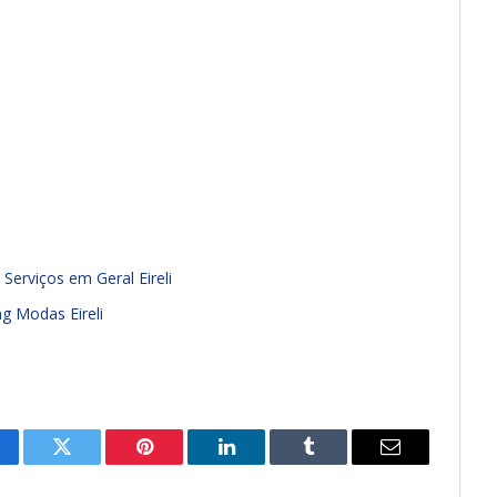
Serviços em Geral Eireli
g Modas Eireli
cebook
Twitter
Pinterest
LinkedIn
Tumblr
E-