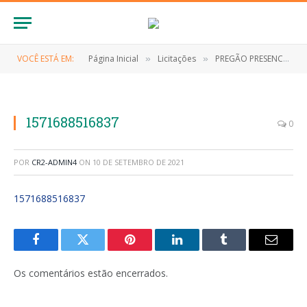
VOCÊ ESTÁ EM:
Página Inicial
Licitações
PREGÃO PRESENCIAL Nº 022/2019 (CONTRATAÇÃO DE EMPRESA PARA AQUISIÇÃO DE MATERIAL DE EXPEDIENTE DE INTERESSE DA ADMINISTRAÇÃO PÚBLICA DE ANAPURUS/MA)
»
»
1571688516837
0
POR
CR2-ADMIN4
ON
10 DE SETEMBRO DE 2021
1571688516837
Facebook
Twitter
Pinterest
LinkedIn
Tumblr
E-
mail
Os comentários estão encerrados.