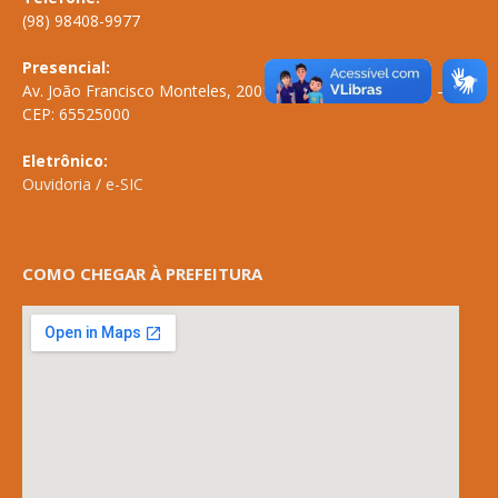
(98) 98408-9977
Presencial:
Av. João Francisco Monteles, 2001 \ Centro \ ANAPURUS – MA
CEP: 65525000
Eletrônico:
Ouvidoria
/
e-SIC
COMO CHEGAR À PREFEITURA